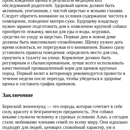
происхождении щенка и результаты медицинских
обследований родителей. Здоровый щенок должен быть
активным, упитанным, с чистой шерстью и ясными глазами.
Следует обратить внимание на условия содержания: чистота в
помещении, поведение матери-суки. Будущему владельцу
нужно заранее подготовить дом к появлению крупной собаки:
приобрести лежанку, миски для еды и воды, игрушки,
средства по уходу за шерстью. Первые дни в новом доме
должны быть максимально спокойными. Щенку нужно дать
время освоиться, не перегружая его вниманием. Важно сразу
установить правила поведения: определить место для сна,
приучить к туалету на улице. Кормление должно быть
регулярным и сбалансированным, лучше всего использовать
качественный промышленный корм для щенков крупных
пород. Первый визит к ветеринару рекомендуется провести в
течение недели после переезда, чтобы убедиться в здоровье
щенка и составить график прививок.
Заключение
Бернский зенненхунд — это порода, которая сочетает в себе
силу, красоту и безграничную преданность. Эти собаки
веками служили человеку в суровых условиях Альп, а сегодня
стали любимыми членами семей по всему миру. Они идеально
подходят для людей, ценящих спокойный характер, ум и