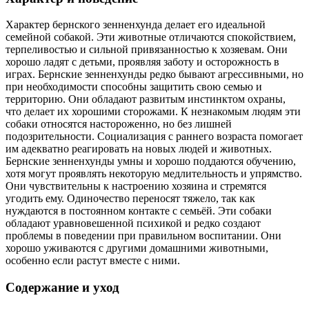
Характер бернского зенненхунда делает его идеальной
семейной собакой. Эти животные отличаются спокойствием,
терпеливостью и сильной привязанностью к хозяевам. Они
хорошо ладят с детьми, проявляя заботу и осторожность в
играх. Бернские зенненхунды редко бывают агрессивными, но
при необходимости способны защитить свою семью и
территорию. Они обладают развитым инстинктом охраны,
что делает их хорошими сторожами. К незнакомым людям эти
собаки относятся настороженно, но без лишней
подозрительности. Социализация с раннего возраста помогает
им адекватно реагировать на новых людей и животных.
Бернские зенненхунды умны и хорошо поддаются обучению,
хотя могут проявлять некоторую медлительность и упрямство.
Они чувствительны к настроению хозяина и стремятся
угодить ему. Одиночество переносят тяжело, так как
нуждаются в постоянном контакте с семьёй. Эти собаки
обладают уравновешенной психикой и редко создают
проблемы в поведении при правильном воспитании. Они
хорошо уживаются с другими домашними животными,
особенно если растут вместе с ними.
Содержание и уход