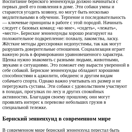
Воспитание бернского зенненхунда должно начинаться с
первых дней его появления в доме. Эти собаки умны и
стараются угодить хозяину, но могут быть несколько
медлительными в обучении. Терпение и последовательность
— ключевые принципы в работе с этой породой. Начинать
следует с базовых команд: «ко мне», «сидеть», «лежать»,
«место». Бернские зенненхунды хорошо реагируют на
положительное подкрепление: похвалу, лакомства, ласку.
Жёсткие методы дрессировки недопустимы, так как могут
разрушить доверительные отношения. Социализация играет
важную роль в формировании уравновешенного характера.
Щенка нужно знакомить с разными людьми, животными,
звуками и ситуациями. Это поможет ему вырасти уверенной в
себе собакой. Бернские зенненхунды обладают хорошими
способностями к аджилити, обидиенс и другим видам
собачьего спорта. Однако важно учитывать их размер и не
перегружать суставы. Эти собаки с удовольствием участвуют
в походах, прогулках по лесу и других спокойных
активностях. Благодаря своему прошлому, они могут
проявлять интерес к перевозке небольших грузов в
специальной тележке.
Бернский зенненхунд в современном мире
В современном мире бернский зенненхунд перестал быть