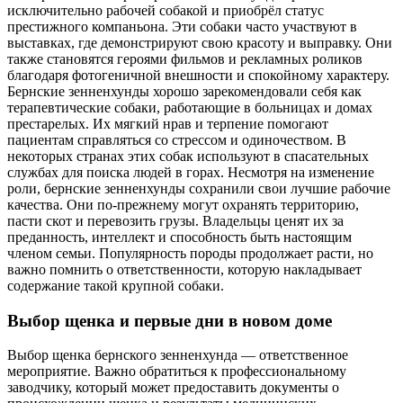
исключительно рабочей собакой и приобрёл статус
престижного компаньона. Эти собаки часто участвуют в
выставках, где демонстрируют свою красоту и выправку. Они
также становятся героями фильмов и рекламных роликов
благодаря фотогеничной внешности и спокойному характеру.
Бернские зенненхунды хорошо зарекомендовали себя как
терапевтические собаки, работающие в больницах и домах
престарелых. Их мягкий нрав и терпение помогают
пациентам справляться со стрессом и одиночеством. В
некоторых странах этих собак используют в спасательных
службах для поиска людей в горах. Несмотря на изменение
роли, бернские зенненхунды сохранили свои лучшие рабочие
качества. Они по-прежнему могут охранять территорию,
пасти скот и перевозить грузы. Владельцы ценят их за
преданность, интеллект и способность быть настоящим
членом семьи. Популярность породы продолжает расти, но
важно помнить о ответственности, которую накладывает
содержание такой крупной собаки.
Выбор щенка и первые дни в новом доме
Выбор щенка бернского зенненхунда — ответственное
мероприятие. Важно обратиться к профессиональному
заводчику, который может предоставить документы о