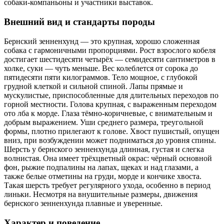
собаки-компаньоны и участники выставок.
Внешний вид и стандарты породы
Бернский зенненхунд — это крупная, хорошо сложенная
собака с гармоничными пропорциями. Рост взрослого кобеля
достигает шестидесяти четырёх — семидесяти сантиметров в
холке, суки — чуть меньше. Вес колеблется от сорока до
пятидесяти пяти килограммов. Тело мощное, с глубокой
грудной клеткой и сильной спиной. Лапы прямые и
мускулистые, приспособленные для длительных переходов по
горной местности. Голова крупная, с выраженным переходом
ото лба к морде. Глаза тёмно-коричневые, с внимательным и
добрым выражением. Уши среднего размера, треугольной
формы, плотно прилегают к голове. Хвост пушистый, опущен
вниз, при возбуждении может подниматься до уровня спины.
Шерсть у бернского зенненхунда длинная, густая и слегка
волнистая. Она имеет трёхцветный окрас: чёрный основной
фон, рыжие подпалины на лапах, щеках и над глазами, а
также белые отметины на груди, морде и кончике хвоста.
Такая шерсть требует регулярного ухода, особенно в период
линьки. Несмотря на внушительные размеры, движения
бернского зенненхунда плавные и уверенные.
Характер и поведение