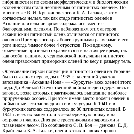
гибридности и по своим морфологическим и биологическим
особенностям стали неотличимы от пятнистых оленей». По
мнению же В. И. Крыжановского и Б. А. Галаки, с этим
согласиться нельзя, так как стадо пятнистых оленей в
Аскании длительное время содержалось вместе с
благородными оленями. По наблюдениям этих авторов,
асканийский пятнистый олень отличается от пятнистого
оленя из Приморского края более крупными размерами и его
рога иногда ‘имеют более 4 отростков. По-видимому,
отмеченные признаки сохраняются и в настоящее время, так
как особи, например, черноморской популяции пятнистого
оленя превосходят приморских оленей по весу и размеру тела.
Образование первой популяции пятнистого оленя на Украине
было связано с переводом в 1935 г. на степной участок
заповедника «Аокания-Нова» — «Буркуты» всех оленей этого
вида. До Великой Отечественной войны звери содержались в
загонах, возле которых практиковалось выпасание наиболее
прирученных особей. При этом имели место побеги оленей в
пойменные леса заповедника и в кучугуры. К 1941 г. в
буркутских загонах содержалось до 80 пятнистых оленей. В
1941 г. всех их выпустили в левобережную пойму и на
острова в плавнях Днепра с тростниковыми зарослями и
плавневым лесом. По сообщению С. В. Бол — денкова, Е. Д.
Крайнева и Б. А. Галаки, олени в этих плавнях хорошо