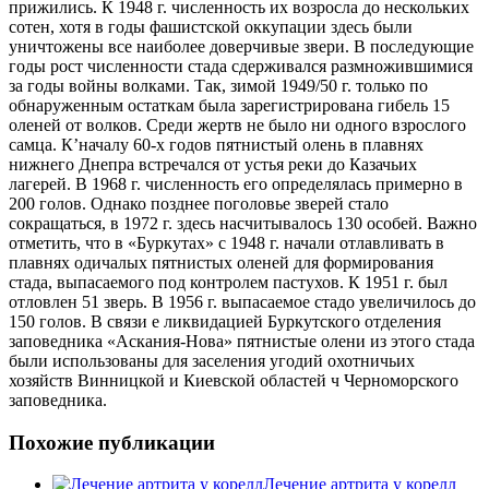
прижились. К 1948 г. численность их возросла до нескольких
сотен, хотя в годы фашистской оккупации здесь были
уничтожены все наиболее доверчивые звери. В последующие
годы рост численности стада сдерживался размножившимися
за годы войны волками. Так, зимой 1949/50 г. только по
обнаруженным остаткам была зарегистрирована гибель 15
оленей от волков. Среди жертв не было ни одного взрослого
самца. К’началу 60-х годов пятнистый олень в плавнях
нижнего Днепра встречался от устья реки до Казачьих
лагерей. В 1968 г. численность его определялась примерно в
200 голов. Однако позднее поголовье зверей стало
сокращаться, в 1972 г. здесь насчитывалось 130 особей. Важно
отметить, что в «Буркутах» с 1948 г. начали отлавливать в
плавнях одичалых пятнистых оленей для формирования
стада, выпасаемого под контролем пастухов. К 1951 г. был
отловлен 51 зверь. В 1956 г. выпасаемое стадо увеличилось до
150 голов. В связи е ликвидацией Буркутского отделения
заповедника «Аскания-Нова» пятнистые олени из этого стада
были использованы для заселения угодий охотничьих
хозяйств Винницкой и Киевской областей ч Черноморского
заповедника.
Похожие публикации
Лечение артрита у корелл