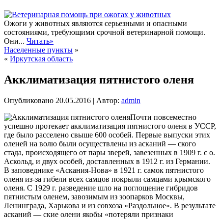
Ожоги у животных являются серьезными и опасными
состояниями, требующими срочной ветеринарной помощи.
Они...
Читать»
Населенные пункты
»
«
Иркутская область
Акклиматизация пятнистого оленя
Опубликовано
20.05.2016
|
Автор:
admin
Почти повсеместно
успешно протекает акклиматизация пятнистого оленя в УССР,
где было расселено свыше 600 особей. Первые выпуски этих
оленей на волю были осуществлены из асканий — ского
стада, происходящего от пары зверей, завезенных в 1909 г. с о.
Аскольд, и двух особей, доставленных в 1912 г. из Германии.
В заповеднике «Аскания-Нова» в 1921 г. самок пятнистого
оленя из-за гибели
всех самцов покрыли самцами крымского
оленя. С 1929 г. разведение шло на поглощение гибридов
пятнистым оленем, завозимым из зоопарков Москвы,
Ленинграда, Харькова и из совхоза «Раздольное». В результате
асканий — ские олени якобы «потеряли признаки