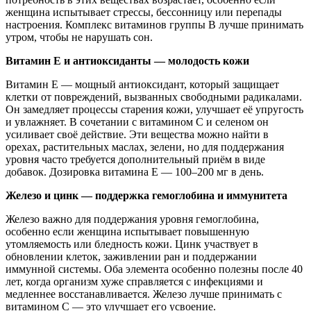
женщина испытывает стрессы, бессонницу или перепады
настроения. Комплекс витаминов группы B лучше принимать
утром, чтобы не нарушать сон.
Витамин Е и антиоксиданты — молодость кожи
Витамин Е — мощный антиоксидант, который защищает
клетки от повреждений, вызванных свободными радикалами.
Он замедляет процессы старения кожи, улучшает её упругость
и увлажняет. В сочетании с витамином С и селеном он
усиливает своё действие. Эти вещества можно найти в
орехах, растительных маслах, зелени, но для поддержания
уровня часто требуется дополнительный приём в виде
добавок. Дозировка витамина Е — 100–200 мг в день.
Железо и цинк — поддержка гемоглобина и иммунитета
Железо важно для поддержания уровня гемоглобина,
особенно если женщина испытывает повышенную
утомляемость или бледность кожи. Цинк участвует в
обновлении клеток, заживлении ран и поддержании
иммунной системы. Оба элемента особенно полезны после 40
лет, когда организм хуже справляется с инфекциями и
медленнее восстанавливается. Железо лучше принимать с
витамином С — это улучшает его усвоение.