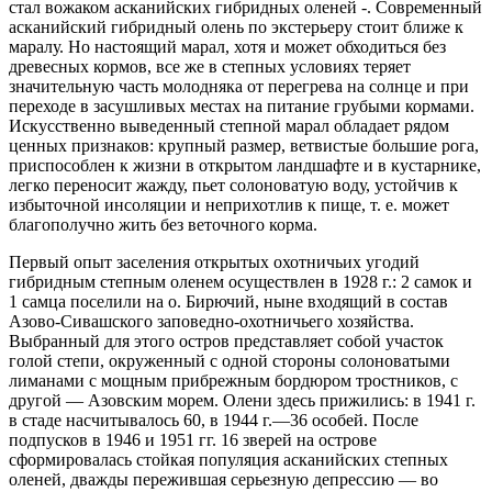
стал вожаком асканийских гибридных оленей -. Современный
асканийский гибридный олень по экстерьеру стоит ближе к
маралу. Но настоящий марал, хотя и может обходиться без
древесных кормов, все же в степных условиях теряет
значительную часть молодняка от перегрева на солнце и при
переходе в засушливых местах на питание грубыми кормами.
Искусственно выведенный степной марал обладает рядом
ценных признаков: крупный размер, ветвистые большие рога,
приспособлен к жизни в открытом ландшафте и в кустарнике,
легко переносит жажду, пьет солоноватую воду, устойчив к
избыточной инсоляции и неприхотлив к пище, т. е. может
благополучно жить без веточного корма.
Первый опыт заселения открытых охотничьих угодий
гибридным степным оленем осуществлен в 1928 г.: 2 самок и
1 самца поселили на о. Бирючий, ныне входящий в состав
Азово-Сивашского заповедно-охотничьего хозяйства.
Выбранный для этого остров представляет собой участок
голой степи, окруженный с одной стороны солоноватыми
лиманами с мощным прибрежным бордюром тростников, с
другой — Азовским морем. Олени здесь прижились: в 1941 г.
в стаде насчитывалось 60, в 1944 г.—36 особей. После
подпусков в 1946 и 1951 гг. 16 зверей на острове
сформировалась стойкая популяция асканийских степных
оленей, дважды пережившая серьезную депрессию — во