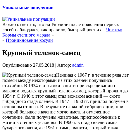
Уникальные популяции
Важно отметить, что на Украине после появления первых
лосей наблюдался, как правило, быстрый рост их...
Читать»
Кормы степного марала
»
«
Проникновение косули
Крупный теленок-самец
Опубликовано
27.05.2018
|
Автор:
admin
Начиная с 1967 г. в течение ряда лет
помеси между некоторыми из этих оленей получались
стихийно. В 1934 г. от самки вапити при скрещивании с
маралом родился крупный теленок-самец, который прожил до
1954 г. С 1946 г. этот самец стал вожаком асканий — ского
гибридного стада оленей. В 1947—1950 гг. приплод получен в
основном от него. В результате сложной гибридизации, при
которой большое значение могло иметь
и отмеченное
сочетание, были получены животные, приспособленные к
жизни в степных условиях. В 1960 г. в стадо ввели самца
бухарского оленя, а с 1961 г. самца вапити, который также