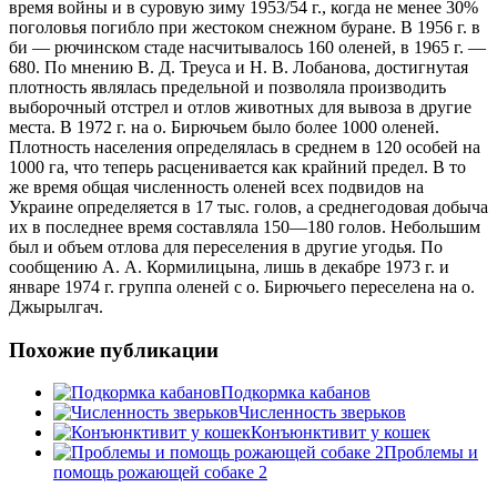
время войны и в суровую зиму 1953/54 г., когда не менее 30%
поголовья погибло при жестоком снежном буране. В 1956 г. в
би — рючинском стаде насчитывалось 160 оленей, в 1965 г. —
680. По мнению В. Д. Треуса и Н. В. Лобанова, достигнутая
плотность являлась предельной и позволяла производить
выборочный отстрел и отлов животных для вывоза в другие
места. В 1972 г. на о. Бирючьем было более 1000 оленей.
Плотность населения определялась в среднем в 120 особей на
1000 га, что теперь расценивается как крайний предел. В то
же время общая численность оленей всех подвидов на
Украине определяется в 17 тыс. голов, а среднегодовая добыча
их в последнее время составляла 150—180 голов. Небольшим
был и объем отлова для переселения в другие угодья. По
сообщению А. А. Кормилицына, лишь в декабре 1973 г. и
январе 1974 г. группа оленей с о. Бирючьего переселена на о.
Джырылгач.
Похожие публикации
Подкормка кабанов
Численность зверьков
Конъюнктивит у кошек
Проблемы и
помощь рожающей собаке 2