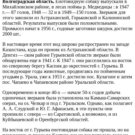
Волгоградская область.
Енотовидную собаку выпускали в
Михайловском районе, в лесах поймы р. Медведицы : в 1947
г.— 87 голов, 1948 — 32 и в 1949—150 голов. Зверьков для
этого завозили из Астраханской, Горьковской и Калининской
областей. Результаты выпусков были положительными.
Промысел начат в 1956 г., годовые заготовки шкурок достигли
2000 шт..
В настоящее время этот вид широко распространен на западе
Казахстана, куда он проник из Астраханской области. В
Денгиз — ском районе Гурьевской области зверьки были
обнаружены еще в 1941 г. К 1947 г. они расселились на восток
по северному берегу Каспия до окрестностей г. Гурьева. В
последующие годы животные, продвигаясь по пойменным
угодьям р. Урала, уже к 1953 г. достигли пос. Кулагине и затем
пос. Чапаево в Чапаевском районе Уральской области.
Одновременно в конце 40-х — начале 50-х годов добыча
единичных зверьков была установлена на Камыш-Самарских
озерах, на оз. Челкар и под г. Уральском. Однако, как полагают
А. А. Слудский и Ю. Г. Афанасьев, в эти пункты они
проникли с севера — из Саратовской, а возможно, и из
Куйбышевской и Оренбургской областей.
На восток от г. Гурьева енотовидная собака не прошла, но на