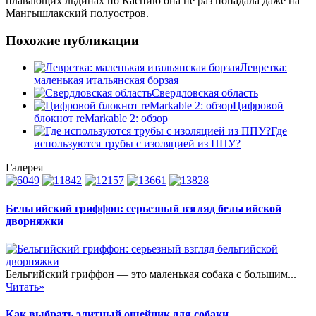
плавающих льдинах по Каспию она не раз попадала даже на
Мангышлакский полуостров.
Похожие публикации
Левретка:
маленькая итальянская борзая
Свердловская область
Цифровой
блокнот reMarkable 2: обзор
Где
используются трубы с изоляцией из ППУ?
Галерея
Бельгийский гриффон: серьезный взгляд бельгийской
дворняжки
Бельгийский гриффон — это маленькая собака с большим...
Читать»
Как выбрать элитный ошейник для собаки