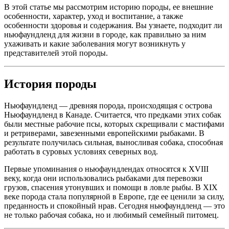
В этой статье мы рассмотрим историю породы, ее внешние
особенности, характер, уход и воспитание, а также
особенности здоровья и содержания. Вы узнаете, подходит ли
ньюфаундленд для жизни в городе, как правильно за ним
ухаживать и какие заболевания могут возникнуть у
представителей этой породы.
История породы
Ньюфаундленд — древняя порода, происходящая с острова
Ньюфаундленд в Канаде. Считается, что предками этих собак
были местные рабочие псы, которых скрещивали с мастифами
и ретриверами, завезенными европейскими рыбаками. В
результате получилась сильная, выносливая собака, способная
работать в суровых условиях северных вод.
Первые упоминания о ньюфаундлендах относятся к XVIII
веку, когда они использовались рыбаками для перевозки
грузов, спасения утонувших и помощи в ловле рыбы. В XIX
веке порода стала популярной в Европе, где ее ценили за силу,
преданность и спокойный нрав. Сегодня ньюфаундленд — это
не только рабочая собака, но и любимый семейный питомец.