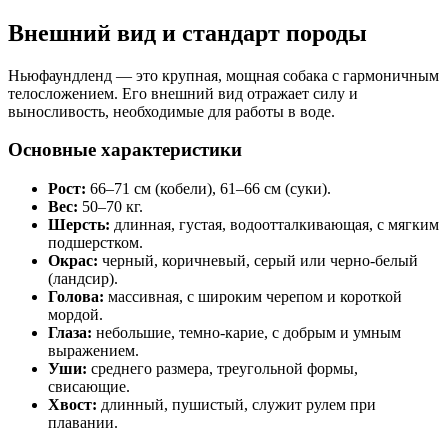
Внешний вид и стандарт породы
Ньюфаундленд — это крупная, мощная собака с гармоничным
телосложением. Его внешний вид отражает силу и
выносливость, необходимые для работы в воде.
Основные характеристики
Рост:
66–71 см (кобели), 61–66 см (суки).
Вес:
50–70 кг.
Шерсть:
длинная, густая, водоотталкивающая, с мягким
подшерстком.
Окрас:
черный, коричневый, серый или черно-белый
(ландсир).
Голова:
массивная, с широким черепом и короткой
мордой.
Глаза:
небольшие, темно-карие, с добрым и умным
выражением.
Уши:
среднего размера, треугольной формы,
свисающие.
Хвост:
длинный, пушистый, служит рулем при
плавании.