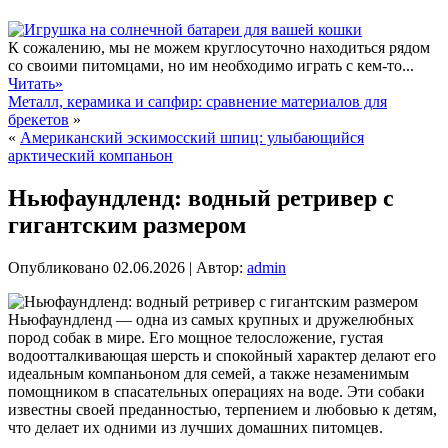
К сожалению, мы не можем круглосуточно находиться рядом
со своими питомцами, но им необходимо играть с кем-то...
Читать»
Металл, керамика и сапфир: сравнение материалов для
брекетов
»
«
Американский эскимосский шпиц: улыбающийся
арктический компаньон
Ньюфаундленд: водный ретривер с
гигантским размером
Опубликовано
02.06.2026
|
Автор:
admin
Ньюфаундленд — одна из самых крупных и дружелюбных
пород собак в мире. Его мощное телосложение, густая
водоотталкивающая шерсть и спокойный характер делают его
идеальным компаньоном для семей, а также незаменимым
помощником в спасательных операциях на воде. Эти собаки
известны своей преданностью, терпением и любовью к детям,
что делает их одними из лучших домашних питомцев.