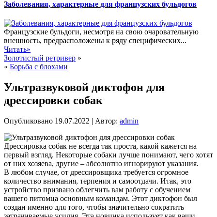
Заболевания, характерные для французских бульдогов
Французские бульдоги, несмотря на свою очаровательную
внешность, предрасположены к ряду специфических...
Читать»
Золотистый ретривер
»
«
Борьба с блохами
Ультразвуковой диктофон для
дрессировки собак
Опубликовано
19.07.2022
|
Автор:
admin
Дрессировка собак не всегда так проста, какой кажется на
первый взгляд. Некоторые собаки лучше понимают, чего хотят
от них хозяева, другие – абсолютно игнорируют указания.
В любом случае, от дрессировщика требуется огромное
количество внимания, терпения и самоотдачи. Итак, это
устройство призвано облегчить вам работу с обучением
вашего питомца основным командам. Этот диктофон был
создан именно для того, чтобы значительно сократить
затрачиваемые усилия. Эта новинка использует как ваши