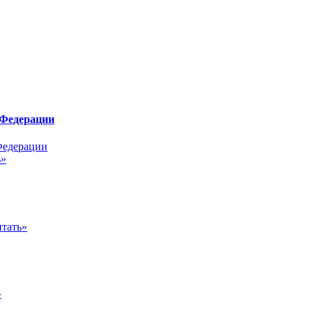
 Федерации
ь»
тать»
»