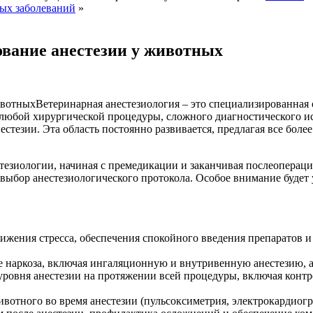
ых заболеваний
»
ование анестезии у животных
Ветеринарная анестезиология – это специализированная
любой хирургической процедуры, сложного диагностического и
естезии. Эта область постоянно развивается, предлагая все бол
стезиологии, начиная с премедикации и заканчивая послеопера
 выбор анестезиологического протокола. Особое внимание будет
нижения стресса, обеспечения спокойного введения препаратов 
е наркоза, включая ингаляционную и внутривенную анестезию, а
ровня анестезии на протяжении всей процедуры, включая контр
отного во время анестезии (пульсоксиметрия, электрокардиогра