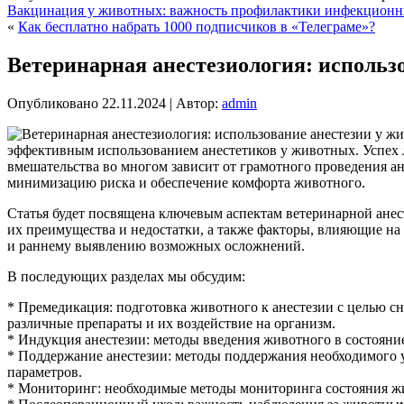
Вакцинация у животных: важность профилактики инфекционн
«
Как бесплатно набрать 1000 подписчиков в «Телеграме»?
Ветеринарная анестезиология: использ
Опубликовано
22.11.2024
|
Автор:
admin
эффективным использованием анестетиков у животных. Успех 
вмешательства во многом зависит от грамотного проведения ан
минимизацию риска и обеспечение комфорта животного.
Статья будет посвящена ключевым аспектам ветеринарной ане
их преимущества и недостатки, а также факторы, влияющие на
и раннему выявлению возможных осложнений.
В последующих разделах мы обсудим:
* Премедикация: подготовка животного к анестезии с целью с
различные препараты и их воздействие на организм.
* Индукция анестезии: методы введения животного в состояни
* Поддержание анестезии: методы поддержания необходимого у
параметров.
* Мониторинг: необходимые методы мониторинга состояния жив