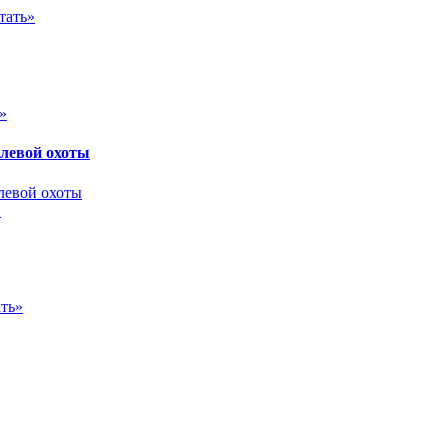
тать»
»
олевой охоты
»
ть»