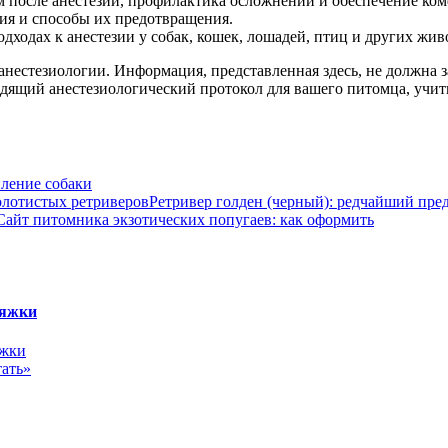
 после анестезии, профилактика осложнений и обеспечение ком
ия и способы их предотвращения.
дходах к анестезии у собак, кошек, лошадей, птиц и других жив
й анестезиологии. Информация, представленная здесь, не должн
дящий анестезиологический протокол для вашего питомца, учит
пление собаки
Ретривер голден (черный): редчайший пре
Сайт питомника экзотических попугаев: как оформить
няжки
ать»