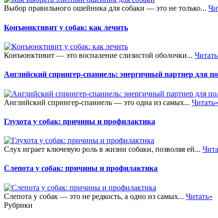
Выбор правильного ошейника для собаки — это не только...
Чи
Конъюнктивит у собак: как лечить
Конъюнктивит — это воспаление слизистой оболочки...
Читать
Английский спрингер-спаниель: энергичный партнер для п
Английский спрингер-спаниель — это одна из самых...
Читать
Глухота у собак: причины и профилактика
Слух играет ключевую роль в жизни собаки, позволяя ей...
Чита
Слепота у собак: причины и профилактика
Слепота у собак — это не редкость, а одно из самых...
Читать»
Рубрики