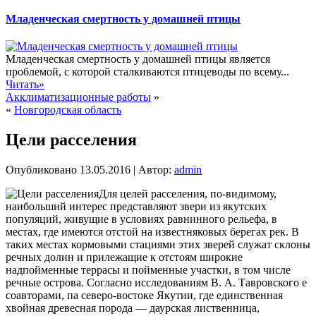
Младенческая смертность у домашней птицы
Младенческая смертность у домашней птицы является
проблемой, с которой сталкиваются птицеводы по всему...
Читать»
Акклиматизационные работы
»
«
Новгородская область
Цели расселения
Опубликовано
13.05.2016
|
Автор:
admin
Для целей расселения, по-видимому,
наибольший интерес представляют звери из якутских
популяций, живущие в условиях равнинного рельефа, в
местах, где имеются отстой на известняковых берегах рек. В
таких местах кормовыми стациями этих зверей служат склоны
речных долин и прилежащие к отстоям широкие
надпойменные террасы и пойменные участки, в том числе
речные острова. Согласно исследованиям В. А. Тавровского е
соавторами, па северо-востоке
Якутии, где единственная
хвойная древесная порода — даурская лиственница,