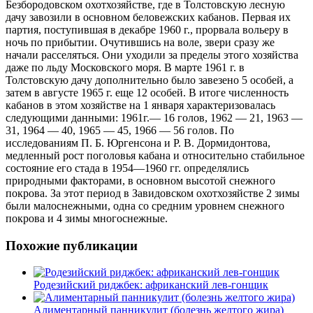
Безбородовском охотхозяйстве, где в Толстовскую лесную
дачу завозили в основном беловежских кабанов. Первая их
партия, поступившая в декабре 1960 г., прорвала вольеру в
ночь по прибытии. Очутившись на воле, звери сразу же
начали расселяться. Они уходили за пределы этого хозяйства
даже по льду Московского моря. В марте 1961 г. в
Толстовскую дачу дополнительно было завезено 5 особей, а
затем в августе 1965 г. еще 12 особей. В итоге численность
кабанов в этом хозяйстве на 1 января характеризовалась
следующими данными: 1961г.— 16 голов, 1962 — 21, 1963 —
31, 1964 — 40, 1965 — 45, 1966 — 56 голов. По
исследованиям П. Б. Юргенсона и Р. В. Дормидонтова,
медленный рост поголовья кабана и относительно стабильное
состояние его стада в 1954—1960 гг. определялись
природными факторами, в основном высотой снежного
покрова. За этот период в Завидовском охотхозяйстве 2 зимы
были малоснежными, одна со средним уровнем снежного
покрова и 4 зимы многоснежные.
Похожие публикации
Родезийский риджбек: африканский лев-гонщик
Алиментарный панникулит (болезнь желтого жира)