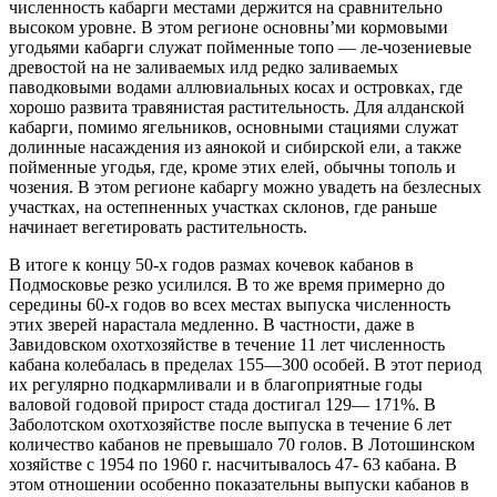
численность кабарги местами держится на сравнительно
высоком уровне. В этом регионе основны’ми кормовыми
угодьями кабарги служат пойменные топо — ле-чозениевые
древостой на не заливаемых илд редко заливаемых
паводковыми водами аллювиальных косах и островках, где
хорошо развита травянистая растительность. Для алданской
кабарги, помимо ягельников, основными стациями служат
долинные насаждения из аянокой и сибирской ели, а также
пойменные угодья, где, кроме этих елей, обычны тополь и
чозения. В этом регионе кабаргу можно увадеть на безлесных
участках, на остепненных участках склонов, где раньше
начинает вегетировать растительность.
В итоге к концу 50-х годов размах кочевок кабанов в
Подмосковье резко усилился. В то же время примерно до
середины 60-х годов во всех местах выпуска численность
этих зверей нарастала медленно. В частности, даже в
Завидовском охотхозяйстве в течение 11 лет численность
кабана колебалась в пределах 155—300 особей. В этот период
их регулярно подкармливали и в благоприятные годы
валовой годовой прирост стада достигал 129— 171%. В
Заболотском охотхозяйстве после выпуска в течение 6 лет
количество кабанов не превышало 70 голов. В Лотошинском
хозяйстве с 1954 по 1960 г. насчитывалось 47- 63 кабана. В
этом отношении особенно показательны выпуски кабанов в