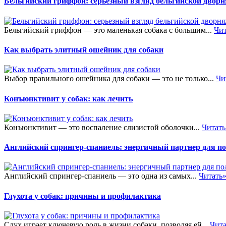
Бельгийский гриффон: серьезный взгляд бельгийской двор
Бельгийский гриффон — это маленькая собака с большим...
Чит
Как выбрать элитный ошейник для собаки
Выбор правильного ошейника для собаки — это не только...
Чи
Конъюнктивит у собак: как лечить
Конъюнктивит — это воспаление слизистой оболочки...
Читать
Английский спрингер-спаниель: энергичный партнер для п
Английский спрингер-спаниель — это одна из самых...
Читать
Глухота у собак: причины и профилактика
Слух играет ключевую роль в жизни собаки, позволяя ей...
Чита