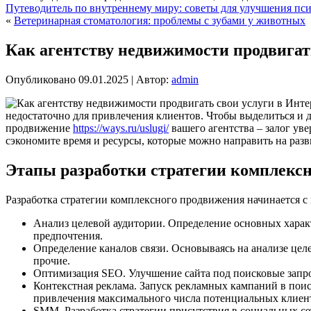
Путеводитель по внутреннему миру: советы для улучшения пси
«
Ветеринарная стоматология: проблемы с зубами у животных
Как агентству недвижимости продвигат
Опубликовано
09.01.2025
|
Автор:
admin
недостаточно для привлечения клиентов. Чтобы выделиться и 
продвижение
https://ways.ru/uslugi/
вашего агентства – залог уве
сэкономите время и ресурсы, которые можно направить на разв
Этапы разработки стратегии комплекс
Разработка стратегии комплексного продвижения начинается с
Анализ целевой аудитории. Определение основных характе
предпочтения.
Определение каналов связи. Основываясь на анализе цел
прочие.
Оптимизация SEO. Улучшение сайта под поисковые запрос
Контекстная реклама. Запуск рекламных кампаний в пои
привлечения максимального числа потенциальных клиен
SMM. Разработка стратегии присутствия в социальных се