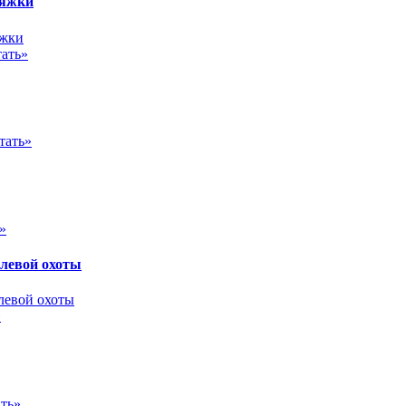
няжки
ать»
тать»
»
олевой охоты
»
ть»