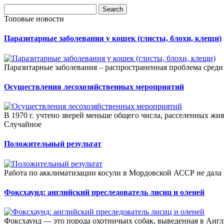
Топовые новости
Паразитарные заболевания у кошек (глисты, блохи, клещи)
Паразитарные заболевания – распространенная проблема среди 
Осуществления лесохозяйственных мероприятий
В 1970 г. учтено зверей меньше общего числа, расселенных жи
Случайное
Положительный результат
Работа по акклиматизации косули в Мордовской АССР не дала 
Фоксхаунд: английский преследователь лисиц и оленей
Фоксхаунд — это порода охотничьих собак, выведенная в Англи