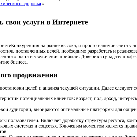
хического здоровья
»
ь свои услуги в Интернете
Конкуренция на рынке высока, и просто наличие сайта у а
достичь поставленных целей, необходимо разработать и реализо
ренного роста и увеличения прибыли. Доверив эту задачу профес
итие бизнеса.
ного продвижения
 постановки целей и анализа текущей ситуации. Далее следуют 
ристик потенциальных клиентов: возраст, пол, доход, интересы
евой аудитории, выбираются оптимальные платформы для общения
ы пользователей. Включает доработку структуры ресурса, конте
сковых системах и соцсетях. Ключевым моментом является прави
тов.
тях. Создание интересного и полезного контента, взаимодействи