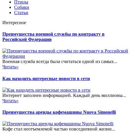
Птицы
Собаки
Статьи
Интересное
Преимущества военной службы по контракту в
Российской Федерации
Военная служба всегда была считаться одной из самых...
Читать»
Как находить интересные новости в сети
Интернет заполнен информацией. Каждый день миллионы...
Читать»
Преимущества аренды кофемашины Nuova Simonelli
Кофе стал неотъемлемой частью повседневной жизни...