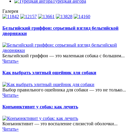
Турецкая ангора
Галерея
Бельгийский гриффон: серьезный взгляд бельгийской
дворняжки
Бельгийский гриффон — это маленькая собака с большим...
Читать»
Как выбрать элитный ошейник для собаки
Выбор правильного ошейника для собаки — это не только...
Читать»
Конъюнктивит у собак: как лечить
Конъюнктивит — это воспаление слизистой оболочки...
Читать»