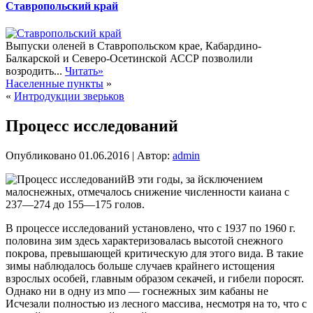
Ставропольский край
Выпуски оленей в Ставропольском крае, Кабардино-
Балкарской и Северо-Осетинской АССР позволили
возродить...
Читать»
Населенные пункты
»
«
Интродукции зверьков
Процесс исследований
Опубликовано
01.06.2016
|
Автор:
admin
В эти годы, за йсключением
малоснежных, отмечалось снижение численности каиана с
237—274 до 155—175 голов.
В процессе исследований установлено, что с 1937 по 1960 г.
половина зим здесь характеризовалась высотой снежного
покрова, превышающей критическую для этого вида. В такие
зимы наблюдалось больше случаев крайнего истощения
взрослых особей, главным образом секачей, и гибели поросят.
Однако ни в одну из мпо — госнежных зим кабаны не
Исчезали полностью из лесного массива, несмотря на то, что с