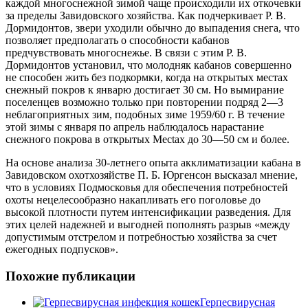
каждой многоснежной зимой чаще происходили их откочевки
за пределы Завидовского хозяйства. Как подчеркивает Р. В.
Дормидонтов, звери уходили обычно до выпадения снега, что
позволяет предполагать о способности кабанов
предчувствовать многоснежье. В связи с этим Р. В.
Дормидонтов установил, что молодняк кабанов совершенно
не способен жить без подкормки, когда на открытых местах
снежный покров к январю достигает 30 см. Но вымирание
поселенцев возможно только при повторении подряд 2—3
неблагоприятных зим, подобных зиме 1959/60 г. В течение
этой зимы с января по апрель наблюдалось нарастание
снежного покрова в открытых Mectax до 30—50 см и более.
На основе анализа 30-летнего опыта акклиматизации кабана в
Завидовском охотхозяйстве П. Б. Юргенсон высказал мнение,
что в условиях Подмосковья для обеспечения потребностей
охоты нецелесообразно накапливать его поголовье до
высокой плотности путем интенсификации разведения. Для
этих целей надежней и выгодней пополнять разрыв «между
допустимым отстрелом и потребностью хозяйства за счет
ежегодных подпусков».
Похожие публикации
Герпесвирусная