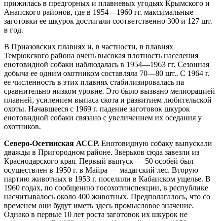
прижилась в предгорных и плавневых угодьях Крымского и
Анапского районов, где в 1954—1960 гг. максимальные
заготовки ее шкурок достигали соответственно 300 и 127 шт.
в год.
В Приазовских плавнях и, в частности, в плавнях
Темрюкского района очень высокая плотность населения
енотовидной собаки наблюдалась в 1954—1963 гг. Сезонная
добыча ее одним охотником составляла 70—80 шт.. С 1964 г.
ее численность в этих плавнях стабилизировалась па
сравнительно низком уровне. Это было вызвано мелиорацией
плавней, усилением выпаса скота и развитием любительской
охоты. Начавшееся с 1969 г. падение заготовок шкурок
енотовидной собаки связано с увеличением их оседания у
охотников.
Северо-Осетинская АССР.
Енотовидную собаку выпускали
дважды в Пригородном районе. Зверьков сюда завезли из
Краснодарского края. Первый выпуск — 50 особей был
осуществлен в 1950 г. в Майра — мадагский лес. Вторую
партию животных в 1953 г. поселили в Кабаиском ущелье. В
1960 годах, по сообщению госохотинспекции, в республике
насчитывалось около 400 животных. Предполагалось, что со
временем они будут иметь здесь промысловое значение.
Однако в первые 10 лет роста заготовок их шкурок не