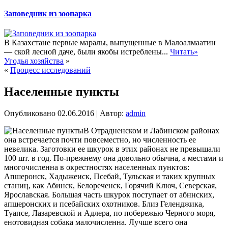
Заповедник из зоопарка
В Казахстане первые маралы, выпущенные в Малоалмаатин
— ской лесной даче, были якобы истреблены...
Читать»
Угодья хозяйства
»
«
Процесс исследований
Населенные пункты
Опубликовано
02.06.2016
|
Автор:
admin
В Отрадненском и Лабинском районах
она встречается почти повсеместно, но численность ее
невелика. Заготовки ее шкурок в этих районах не превышали
100 шт. в год. По-прежнему она довольно обычна, а местами и
многочисленна в окрестностях населенных пунктов:
Апшеронск, Хадыжеиск, Псебай, Тульская и таких крупных
станиц, как Абинск, Белореченск, Горячий Ключ, Северская,
Ярославская. Большая часть шкурок поступает
от абннских,
апшеронских и псебайских охотников. Близ Геленджика,
Туапсе, Лазаревской и Адлера, по побережью Черного моря,
енотовидная собака малочисленна. Лучше всего она