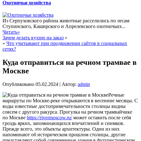
Охотничьи хозяйства
Из Серпуховского района животные расселились по лесам
Ступинского, Каширского и Апрелевского охотничьих...
Читать»
Зачем делать кухню на заказ
»
«
Что учитывают при продвижении сайтов в социальных
сетях?
Куда отправиться на речном трамвае в
Москве
Опубликовано
05.02.2024
|
Автор:
admin
Речные
маршруты по Москве-реке открываются в весенние месяцы. С
воды известные достопримечательности столицы видны
совсем с другого ракурса. Прогулка на речном трамвайчике
по Москве
https://rivermoscow.ru/
может оставить после себя
гроздь ярких, запоминающихся впечатлений и снимков.
Прежде всего, это объекты архитектуры. Одни из них
напоминают об историческом прошлом столицы, другие
представляют собой современные здания в футуристическом