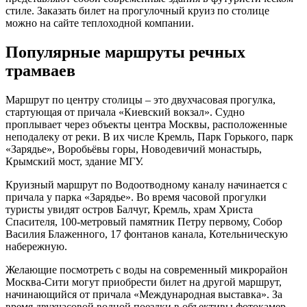
стиле. Заказать билет на прогулочный круиз по столице
можно на сайте теплоходной компании.
Популярные маршруты речных
трамваев
Маршрут по центру столицы – это двухчасовая прогулка,
стартующая от причала «Киевский вокзал». Судно
проплывает через объекты центра Москвы, расположенные
неподалеку от реки. В их числе Кремль, Парк Горького, парк
«Зарядье», Воробьёвы горы, Новодевичий монастырь,
Крымский мост, здание МГУ.
Круизный маршрут по Водоотводному каналу начинается с
причала у парка «Зарядье». Во время часовой прогулки
туристы увидят остров Балчуг, Кремль, храм Христа
Спасителя, 100-метровый памятник Петру первому, Собор
Василия Блаженного, 17 фонтанов канала, Котельническую
набережную.
Желающие посмотреть с воды на современный микрорайон
Москва-Сити могут приобрести билет на другой маршрут,
начинающийся от причала «Международная выставка». За
время двухчасовой водной поездки в объективы фотокамер