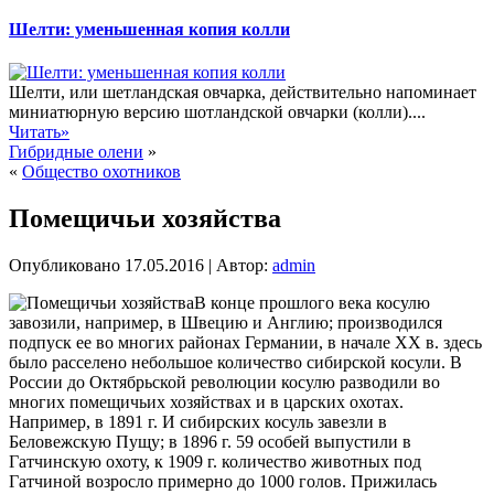
Шелти: уменьшенная копия колли
Шелти, или шетландская овчарка, действительно напоминает
миниатюрную версию шотландской овчарки (колли)....
Читать»
Гибридные олени
»
«
Общество охотников
Помещичьи хозяйства
Опубликовано
17.05.2016
|
Автор:
admin
В конце прошлого века косулю
завозили, например, в Швецию и Англию; производился
подпуск ее во многих районах Германии, в начале XX в. здесь
было расселено небольшое количество сибирской косули. В
России до Октябрьской революции косулю разводили во
многих помещичьих хозяйствах и в царских охотах.
Например, в 1891 г. И сибирских косуль завезли в
Беловежскую Пущу; в 1896 г. 59 особей выпустили в
Гатчинскую охоту, к 1909 г. количество
животных под
Гатчиной возросло примерно до 1000 голов. Прижилась