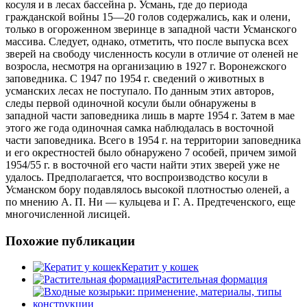
косуля и в лесах бассейна р. Усмань, где до периода
гражданской войны 15—20 голов содержались, как и олени,
только в огороженном зверинце в западной части Усманского
массива. Следует, однако, отметить, что после выпуска всех
зверей на свободу численность косули в отличие от оленей не
возросла, несмотря на организацию в 1927 г. Воронежского
заповедника. С 1947 по 1954 г. сведений о животных в
усманских лесах не поступало. По данным этих авторов,
следы первой одиночной косули были обнаружены в
западной части заповедника лишь в марте 1954 г. Затем в мае
этого же года одиночная самка наблюдалась в восточной
части заповедника. Всего в 1954 г. на территории заповедника
и его окрестностей было обнаружено 7 особей, причем зимой
1954/55 г. в восточной его части найти этих зверей уже не
удалось. Предполагается, что воспроизводство косули в
Усманском бору подавлялось высокой плотностью оленей, а
по мнению А. П. Ни — кульцева и Г. А. Предтеченского, еще
многочисленной лисицей.
Похожие публикации
Кератит у кошек
Растительная формация