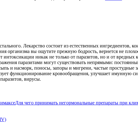
остального. Лекарство состоит из естественных ингредиентов, к
ния организма вы ощутите прежную бодрость, вернется не плохо
от интоксикации никак не только от паразитов, но и от вредных
ражения паразитами могут существовать непрямыми: постоянный
сыпь и насморк, поносы, запоры и мигрени, частые простудные з
изует функционирование кровообращения, улучшает имунную сис
паразитов, вирусы.
Для чего принимать негормональные препараты при кли
IV)