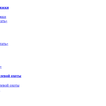
няжки
ать»
тать»
»
олевой охоты
»