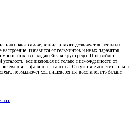
оие повышают самочувствие, а также
дозволяет вывести из
е настроение. Избавится от гельминтов и иных паразитов
 компонентов из находящейся вокруг среды. Произойдет
 усталость, возникающая не только с изможденности от
аболевания — фарингит и ангина. Отсутствие аппетита, сна и
тему, нормализует ход пищеварения, восстановить баланс
максе