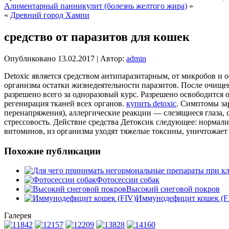
Алиментарный панникулит (болезнь желтого жира)
»
«
Древний город Хампи
средство от паразитов для кошек
Опубликовано
13.02.2017
|
Автор:
admin
Detoxic является средством антипаразитарным, от микробов и 
организма остатки жизнедеятельности паразитов. После очище
разрешено всего за одноразовый курс. Разрешено освободится 
регенирация тканей всех органов.
купить detoxic
. Симптомы за
перенапряжения), аллергические реакции — слезящиеся глаза, 
стрессовость. Действие средства Детоксик следующее: нормал
витоминов, из организма уходят тяжелые токсины, уничтожает 
Похожие публикации
Фотосессии собак
Высокий снеговой покров
Иммунодефицит кошек (F
Галерея