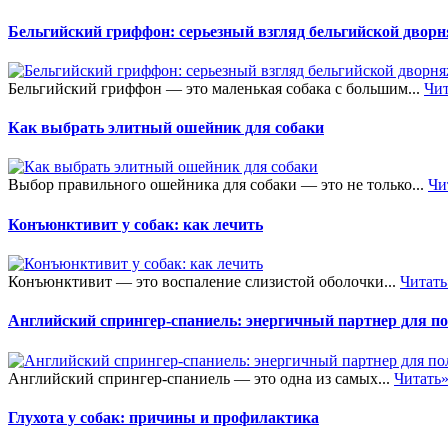
Бельгийский гриффон: серьезный взгляд бельгийской двор
Бельгийский гриффон — это маленькая собака с большим...
Чит
Как выбрать элитный ошейник для собаки
Выбор правильного ошейника для собаки — это не только...
Чи
Конъюнктивит у собак: как лечить
Конъюнктивит — это воспаление слизистой оболочки...
Читать
Английский спрингер-спаниель: энергичный партнер для п
Английский спрингер-спаниель — это одна из самых...
Читать
Глухота у собак: причины и профилактика