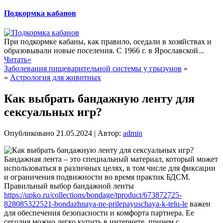
Подкормка кабанов
При подкормке кабаны, как правило, оседали в хозяйствах и
образовывали новые поселения. С 1966 г. в Ярославской...
Читать»
Заболевания пищеварительной системы у грызунов
»
«
Астрология для животных
Как выбрать бандажную ленту для
сексуальных игр?
Опубликовано
21.05.2024
|
Автор:
admin
Бандажная лента – это специальный материал, который может
использоваться в различных целях, в том числе для фиксации
и ограничения подвижности во время практик БДСМ.
Правильный выбор бандажной ленты
https://upko.ru/collections/bondage/tproduct/673872725-
828085322521-bondazhnaya-ne-prilepayuschaya-k-telu-le
важен
для обеспечения безопасности и комфорта партнера. Ее
сегодня можно легко купить в интернете, причем с