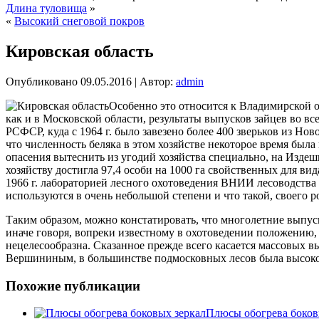
Длина туловища
»
«
Высокий снеговой покров
Кировская область
Опубликовано
09.05.2016
|
Автор:
admin
Особенно это относится к Владимирской о
как и в Московской области, результаты выпусков зайцев во в
РСФСР, куда с 1964 г. было завезено более 400 зверьков из Нов
что численность беляка в этом хозяйстве некоторое время была
опасения вытеснить из угодий хозяйства специально, на Издеш
хозяйству достигла 97,4 особи на 1000 га свойственных для ви
1966 г. лабораторией лесного охотоведения ВНИИ лесоводства 
используются в очень небольшой степени и что такой, своего ро
Таким образом, можно констатировать, что многолетние выпуск
иначе говоря, вопреки известному в охотоведении положению,
нецелесообразна. Сказанное прежде всего касается массовых вып
Вершининым, в большинстве подмосковных лесов была высоко
Похожие публикации
Плюсы обогрева боков