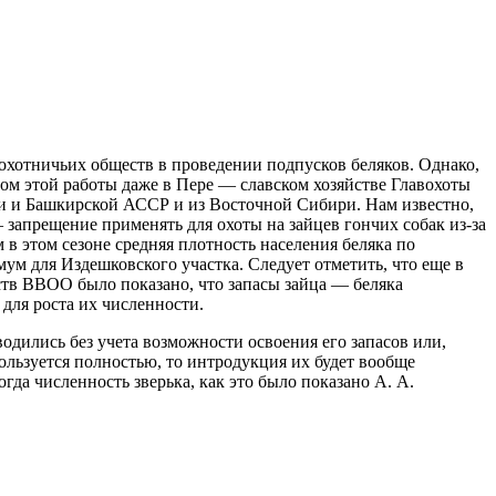
охотничьих обществ в проведении подпусков беляков. Однако,
гом этой работы даже в Пере — славском хозяйстве Главохоты
и и Башкирской АССР и из Восточной Сибири. Нам известно,
— запрещение применять для охоты на зайцев гончих собак из-за
в этом сезоне средняя плотность населения беляка по
мум для Издешковского участка. Следует отметить, что еще в
ств ВВОО было показано, что запасы зайца — беляка
 для роста их численности.
одились без учета возможности освоения его запасов или,
ользуется полностью, то интродукция их будет вообще
огда численность зверька, как это было показано А. А.