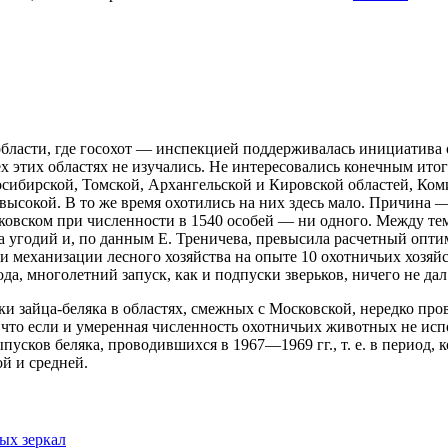
бласти, где госохот — инспекцией поддерживалась инициатива 
сех этих областях не изучались. Не интересовались конечным ито
осибирской,
Томской, Архангельской и Кировской областей, Ком
 высокой. В то же время охотились на них здесь мало. Причина 
ковском при численности в 1540 особей — ни одного. Между тем 
да угодий и, по данным Е. Треничева, превысила расчетный опти
и механизации лесного хозяйства на опыте 10 охотничьих хозяй
да, многолетний запуск, как и подпуски зверьков, ничего не дал
и зайца-беляка в областях, смежных с Московской, нередко пров
 что если и умеренная численность охотничьих животных не исп
усков беляка, проводившихся в 1967—1969 гг., т. е. в период, к
й и средней.
ых зеркал