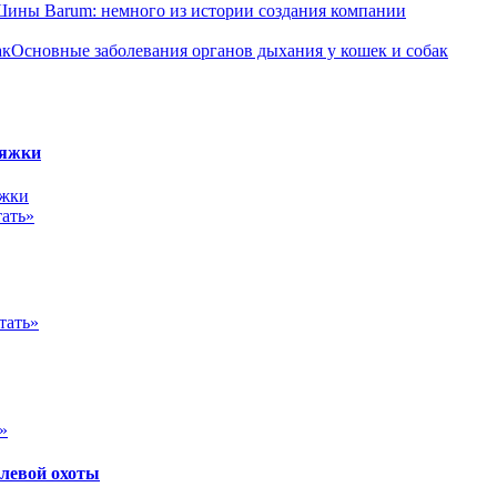
ины Barum: немного из истории создания компании
Основные заболевания органов дыхания у кошек и собак
няжки
ать»
тать»
»
олевой охоты