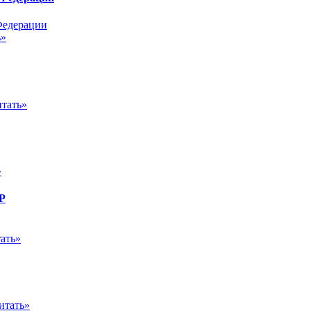
ь»
тать»
»
Р
ать»
итать»