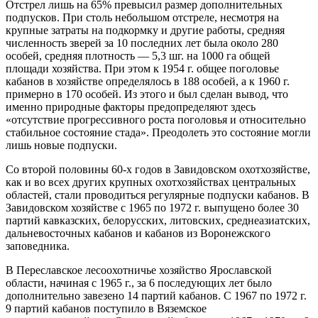
Отстрел лишь на 65% превысил размер дополнительных
подпусков. При столь небольшом отстреле, несмотря на
крупные затраты на подкормку и другие работы, средняя
численность зверей за 10 последних лет была около 280
особей, средняя плотность — 5,3 шг. на 1000 га общей
площади хозяйства. При этом к 1954 г. общее поголовье
кабанов в хозяйстве определялось в 188 особей, а к 1960 г.
примерно в 170 особей. Из этого и был сделан вывод, что
именно природные факторы предопределяют здесь
«отсутствие прогрессивного роста поголовья и относительно
стабильное состояние стада». Преодолеть это состояние могли
лишь новые подпуски.
Со второй половины 60-х годов в Завидовском охотхозяйстве,
как и во всех других крупных охотхозяйствах центральных
областей, стали проводиться регулярные подпуски кабанов. В
Завидовском хозяйстве с 1965 по 1972 г. выпущено более 30
партий кавказских, белорусских, литовских, среднеазиатских,
дальневосточных кабанов и кабанов из Воронежского
заповедника.
В Переславское лесоохотничье хозяйство Ярославской
области, начиная с 1965 г., за 6 последующих лет было
дополнительно завезено 14 партий кабанов. С 1967 по 1972 г.
9 партий кабанов поступило в Вяземское