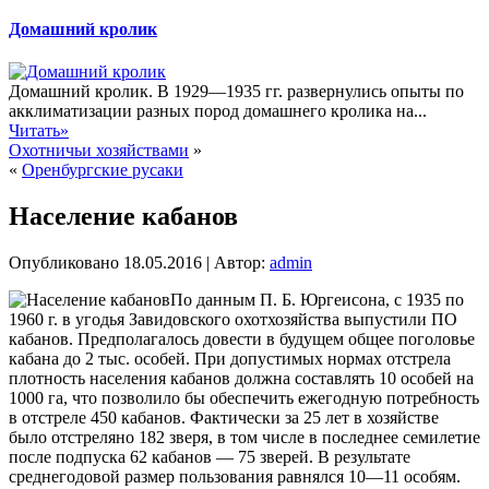
Домашний кролик
Домашний кролик. В 1929—1935 гг. развернулись опыты по
акклиматизации разных пород домашнего кролика на...
Читать»
Охотничьи хозяйствами
»
«
Оренбургские русаки
Население кабанов
Опубликовано
18.05.2016
|
Автор:
admin
По данным П. Б. Юргеисона, с 1935 по
1960 г. в угодья Завидовского охотхозяйства выпустили ПО
кабанов. Предполагалось довести в будущем общее поголовье
кабана до 2 тыс. особей. При допустимых нормах отстрела
плотность населения кабанов должна составлять 10 особей на
1000 га, что позволило бы обеспечить ежегодную потребность
в отстреле 450 кабанов. Фактически за 25 лет в хозяйстве
было
отстреляно 182 зверя, в том числе в последнее семилетие
после подпуска 62 кабанов — 75 зверей. В результате
среднегодовой размер пользования равнялся 10—11 особям.